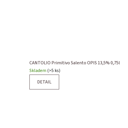
d
ě
CANTOLIO Primitivo Salento OPIS 13,5% 0,75l
Skladem
(>5 ks)
DETAIL