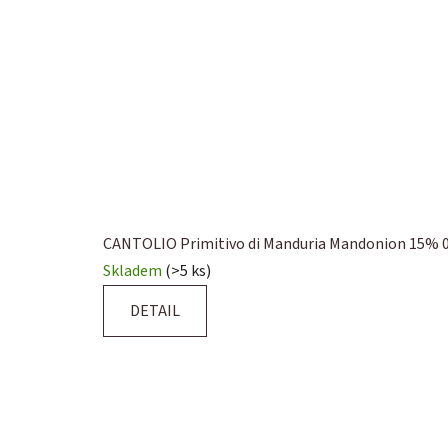
e
v
n
a
š
e
m
CANTOLIO Primitivo di Manduria Mandonion 15% 0
o
Skladem
(>5 ks)
b
DETAIL
c
h
o