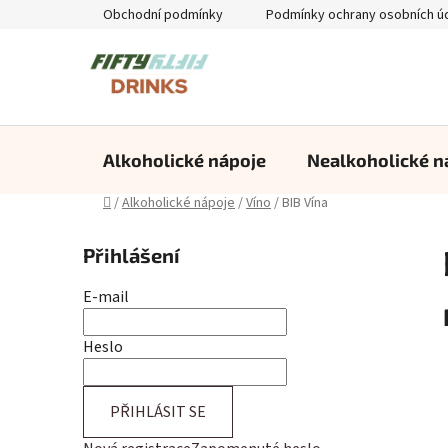
Přejít
Obchodní podmínky
Podmínky ochrany osobních ú
na
obsah
Alkoholické nápoje
Nealkoholické n
Domů
/
Alkoholické nápoje
/
Víno
/
BIB Vína
P
Přihlášení
o
s
E-mail
t
r
Heslo
a
n
PŘIHLÁSIT SE
n
í