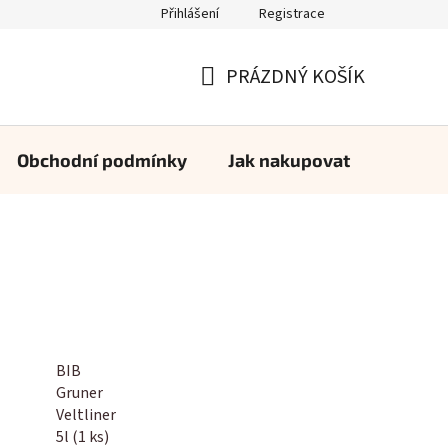
Přihlášení
Registrace
PRÁZDNÝ KOŠÍK
NÁKUPNÍ
KOŠÍK
Obchodní podmínky
Jak nakupovat
Konta
BIB
Gruner
Veltliner
5l (1 ks)