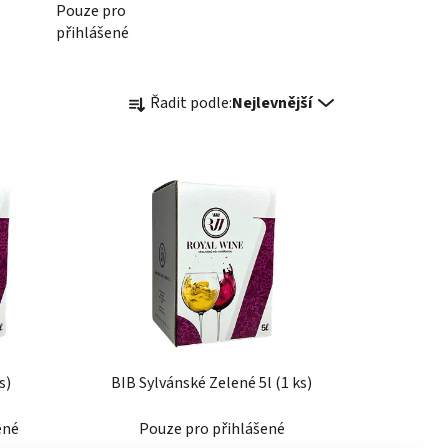
Pouze pro
přihlášené
Ř
Řadit podle:
Nejlevnější
a
z
e
n
í
p
r
o
d
u
k
s)
BIB Sylvánské Zelené 5l (1 ks)
t
ů
ené
Pouze pro přihlášené