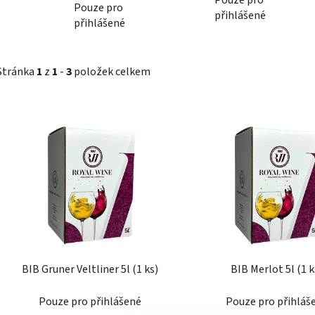
Pouze pro
přihlášené
přihlášené
Stránka
1
z
1
-
3
položek celkem
V
ý
p
i
s
p
r
o
d
BIB Gruner Veltliner 5l (1 ks)
BIB Merlot 5l (1 k
u
k
Pouze pro přihlášené
Pouze pro přihláš