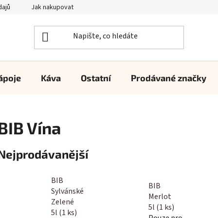
dajů
Jak nakupovat
ápoje
Káva
Ostatní
Prodávané značky
BIB Vína
Nejprodávanější
BIB
BIB
Sylvánské
Merlot
Zelené
5l (1 ks)
5l (1 ks)
Pouze pro