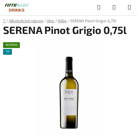
Přejít
Hledat
NÁKUPN
na
KOŠÍK
obsah
Domů
/
Alkoholické nápoje
/
Víno
/
Itálie
/
SERENA Pinot Grigio 0,75l
SERENA Pinot Grigio 0,75l
NOVINKA
TIP