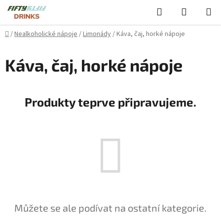
Přejít
Hledat
NÁKUPN
na
KOŠÍK
obsah
Domů
/
Nealkoholické nápoje
/
Limonády
/
Káva, čaj, horké nápoje
Káva, čaj, horké nápoje
Produkty teprve připravujeme.
Můžete se ale podívat na ostatní kategorie.