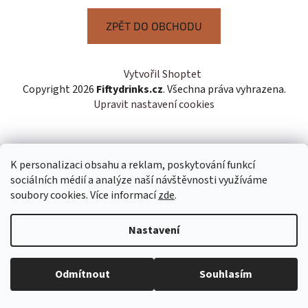
ZPĚT DO OBCHODU
Z
Vytvořil Shoptet
á
Copyright 2026
Fiftydrinks.cz
. Všechna práva vyhrazena.
p
Upravit nastavení cookies
a
t
í
K personalizaci obsahu a reklam, poskytování funkcí
sociálních médií a analýze naší návštěvnosti využíváme
soubory cookies. Více informací
zde
.
Nastavení
Odmítnout
Souhlasím