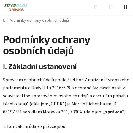
Přejít
Hledat
NÁKUPN
na
KOŠÍK
obsah
Domů
/
Podmínky ochrany osobních údajů
Podmínky ochrany
osobních údajů
I. Základní ustanovení
Správcem osobních údajů podle čl. 4 bod 7 nařízení Evropského
parlamentu a Rady (EU) 2016/679 o ochraně fyzických osob v
souvislosti se zpracováním osobních údajů a o volném pohybu
těchto údajů (dále jen: „GDPR”) je Martin Eichenbaum, IČ:
68197781 se sídlem Morávka 291, 73904 (dále jen: „
správce
“).
1. Kontaktní údaje správce jsou