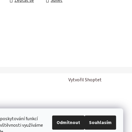
Zeptat se
Sdílet
Vytvořil Shoptet
 poskytování funkcí
Odmítnout
Souhlasím
návštěvnosti využíváme
de
.