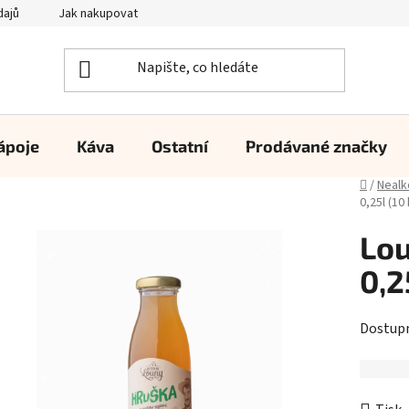
dajů
Jak nakupovat
ápoje
Káva
Ostatní
Prodávané značky
Domů
/
Nealk
0,25l (10 
Lo
0,2
Dostup