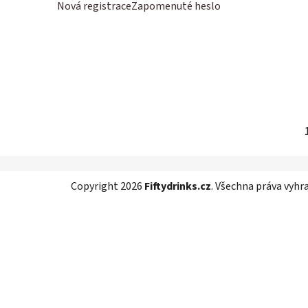
í
Nová registrace
Zapomenuté heslo
p
a
n
e
l
Z
Copyright 2026
Fiftydrinks.cz
. Všechna práva vyhr
á
p
a
t
í