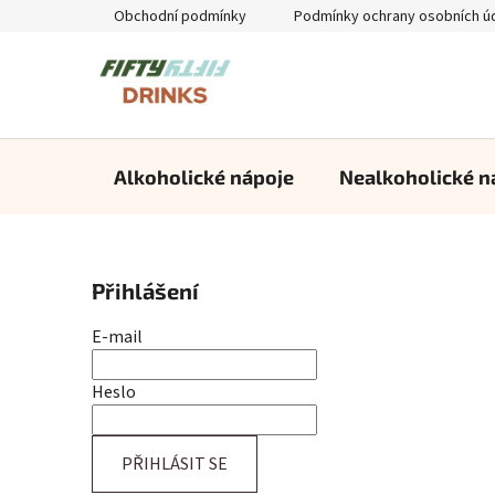
Přejít
Obchodní podmínky
Podmínky ochrany osobních ú
na
obsah
Alkoholické nápoje
Nealkoholické n
P
Přihlášení
o
s
E-mail
t
r
Heslo
a
n
PŘIHLÁSIT SE
n