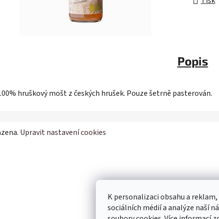
Tisk
Popis
100% hruškový mošt z českých hrušek. Pouze šetrně pasterován.
azena.
Upravit nastavení cookies
K personalizaci obsahu a reklam,
sociálních médií a analýze naší 
soubory cookies. Více informací
z