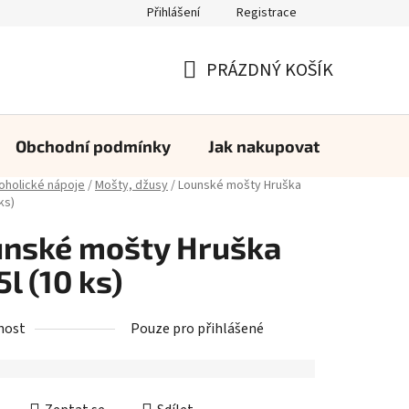
Přihlášení
Registrace
PRÁZDNÝ KOŠÍK
NÁKUPNÍ
KOŠÍK
Obchodní podmínky
Jak nakupovat
Konta
oholické nápoje
/
Mošty, džusy
/
Lounské mošty Hruška
ks)
unské mošty Hruška
5l (10 ks)
nost
Pouze pro přihlášené