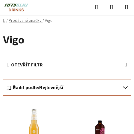
Přejít
Hledat
NÁKUPN
na
KOŠÍK
obsah
Domů
/
Prodávané značky
/
Vigo
Vigo
OTEVŘÍT FILTR
Ř
Řadit podle:
Nejlevnější
a
z
V
e
ý
n
p
í
i
p