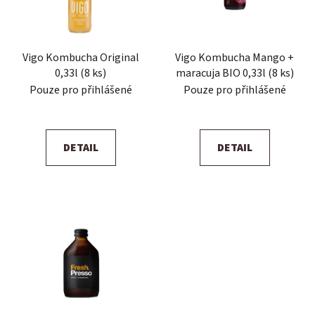
s
r
p
o
r
d
Vigo Kombucha Original
Vigo Kombucha Mango +
o
u
0,33l (8 ks)
maracuja BIO 0,33l (8 ks)
d
k
Pouze pro přihlášené
Pouze pro přihlášené
u
t
k
ů
t
DETAIL
DETAIL
ů