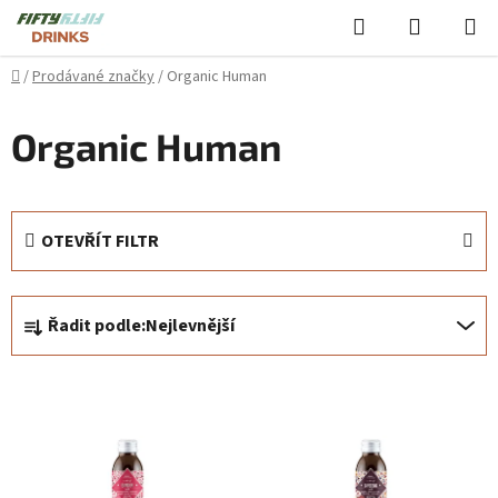
Přejít
Hledat
NÁKUPN
na
KOŠÍK
obsah
Domů
/
Prodávané značky
/
Organic Human
Organic Human
OTEVŘÍT FILTR
Ř
Řadit podle:
Nejlevnější
a
z
V
e
ý
n
p
í
i
p