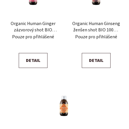
s
r
p
o
r
d
Organic Human Ginger
Organic Human Ginseng
o
u
zázvorový shot BIO
ženšen shot BIO 100ml
d
k
100ml (12 ks)
(12 ks)
Pouze pro přihlášené
Pouze pro přihlášené
u
t
k
ů
t
DETAIL
DETAIL
ů