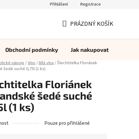
Přihlášení
Registrace
PRÁZDNÝ KOŠÍK
NÁKUPNÍ
KOŠÍK
Obchodní podmínky
Jak nakupovat
Konta
olické nápoje
/
Víno
/
Bílá vína
/
Šlechtitelka Floriánek
é šedé suché 0,75l (1 ks)
chtitelka Floriánek
andské šedé suché
5l (1 ks)
nost
Pouze pro přihlášené