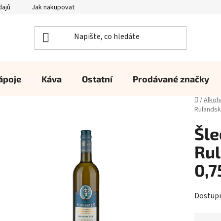
dajů
Jak nakupovat
ápoje
Káva
Ostatní
Prodávané značky
Domů
/
Alkoh
Rulandsk
Šle
Rul
0,7
Dostup