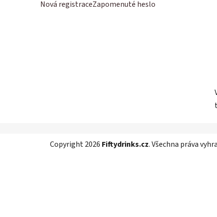
í
Nová registrace
Zapomenuté heslo
p
a
n
e
l
Z
Copyright 2026
Fiftydrinks.cz
. Všechna práva vyhr
á
p
a
t
í