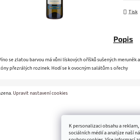
Tisk
Popis
Víno se zlatou barvou má vůni lískových oříšků sušených meruněk a
tóny přezrálých rozinek. Hodí se k ovocným salátům s ořechy
azena.
Upravit nastavení cookies
K personalizaci obsahu a reklam,
sociálních médií a analýze naší 
soubory cookies. Více informací
z