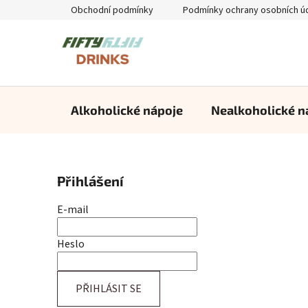
Přejít
Obchodní podmínky
Podmínky ochrany osobních ú
na
obsah
Alkoholické nápoje
Nealkoholické n
P
Přihlášení
o
s
E-mail
t
r
Heslo
a
n
PŘIHLÁSIT SE
n