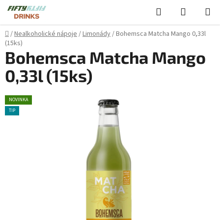
Přejít
Hledat
NÁKUPN
na
KOŠÍK
obsah
Domů
/
Nealkoholické nápoje
/
Limonády
/
Bohemsca Matcha Mango 0,33l
(15ks)
Bohemsca Matcha Mango
0,33l (15ks)
NOVINKA
TIP