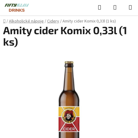
Přejít
Hledat
NÁKUPN
na
KOŠÍK
obsah
Domů
/
Alkoholické nápoje
/
Cidery
/
Amity cider Komix 0,33l (1 ks)
Amity cider Komix 0,33l (1
ks)