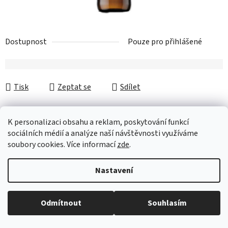
Dostupnost
Pouze pro přihlášené
Tisk
Zeptat se
Sdílet
K personalizaci obsahu a reklam, poskytování funkcí
sociálních médií a analýze naší návštěvnosti využíváme
Popis
soubory cookies. Více informací
zde
.
Z
Nastavení
Vytvořil Shoptet
á
Copyright 2026
Fiftydrinks.cz
. Všechna práva vyhrazena.
p
Upravit nastavení cookies
Odmítnout
Souhlasím
a
t